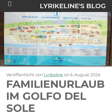
LYRIKELINE'S BLOG
Tania Morgan's Blog über alles, was
sie im Leben bewegt.
ÜBER DIE AUTORIN
IGASHO UND CHIMALIS KAYA
Veröffentlicht von
Lyrikeline
on
6. August 2026
NIEMALS FÜR IMMER (ROMAN)
BÜCHERSHOPS
DATENSCHUTZERKLÄRUNG
FAMILIENURLAUB
NIGHTMARES
IMPRESSUM
IM GOLFO DEL
SOLE