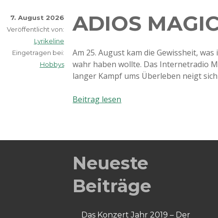
ADIOS MAGIC
7. August 2026
Veröffentlicht von:
Lyrikeline
Am 25. August kam die Gewissheit, was i
Eingetragen bei:
wahr haben wollte. Das Internetradio Ma
Hobbys
langer Kampf ums Überleben neigt sic
Adios
Beitrag lesen
Magic-
Island
Neueste
Beiträge
Das Konzert Jahr 2019 – Der